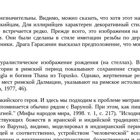
значительны. Видимо, можно сказать, что хотя этот на
кийцам, Для иллирийцев характерен декоративный стил
встречается редко. Прежде всего,
это изображения на 
и. Они были сделаны в стиле имитации резьбы по дере
оники. Драга Гарасанин высказал предположение, что м
уралистическое изображение рождения (на стеллах). 
тории в римский период показывают сохранение стары
gla и богиня Thana из Topusko. Однако, жертвенные р
 мест римской Далмации, указывают на римское истолк
 1977, 46).
кийского героя. И здесь мы подходим к проблеме митра
упоминается обычно рядом с Варуной. При этом, как пиш
агией." (Мифы народов мира, 1998. т. 1, с. 217). "Исх
ствующих божеств в иранской и индийской традициях
нно Варуна), видимо,
моделировал в индоиранский пери
дей и соответственно, устройством "человеческой" вс
ним и внутренним пространством, божественным и чел