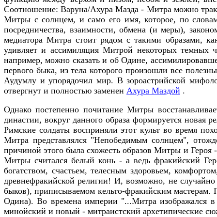
Соотношение: Варуна/Ахура Мазда - Митра можно тракт
Митры с солнцем, и само его имя, которое, по слова
посредничества, взаимности, обмена (и меры), законом
медиатора Митра стоит рядом с такими образами, к
удивляет и ассимиляция
Митрой некоторых темных че
например, можно сказать и об Одине, ассимилировавш
первого быка, из тела которого произошли все полезн
Аудумлу и упорядочил мир. В зороастрийской мифол
отвергнут и полностью заменен
Ахура Маздой
.
Однако постепенно почитание Митры восстанавливает
династии, вокруг данного образа формируется новая р
Римские солдаты восприняли этот культ во время пох
Митра представлялся "Непобедимым солнцем", отожд
причиной этого была схожесть образов Митры и Героя 
Митры считался белый конь - а ведь фракийский Гер
богатством, счастьем, телесным здоровьем, комфортом,
древнефракийской религии! И, возможно, не случайно
быков), приписываемом кельто-фракийским мастерам. П
Одина). Во времена империи "...Митра изображался в 
минойский и новый - митраистский архетипические с