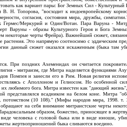
овать как вариант пары: Бог Земных Сил - Культурный Г
м В. Н. Топорова, "восходит к индоевропейскому кор
ерности, согласия, состояния мира, дружбы, симпатии.
ак Гермес/Меркурий и Один/Вотан. Пара Варуна - Мит
рт Варуны - образы Культурного Героя и Бога Земных
ем некоторые черты Фрейра). Важнейший сюжет, связан
ые растения. Это напрямую соотносимо с эддическим пр
огии данный сюжет оказался искаженным (быка там у
ся. При поздних Ахеменидах он считается покровител
елигия - митраизм, где Митра наделяется функциями Аху
одов Помпея и занесли его в Рим. Новая религия испов
ествляясь с Аполлоном и Гелиосом. Но особенной сил
- их любимого бога. Митра известен как "дающий жизнь"
ой представлялся всадником на белом коне. Митра "об
 потомством (10 108)." (Мифы народов мира, 1998. т. 
 обращают на себя внимание митраистские черты некот
арадоксальным образом, божество, приносящее в жертву
виде человека с головой быка или в виде юноши, убив
южеты жертвоприношений быка сливаются воедино.