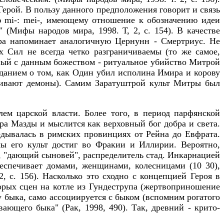
ерой. В пользу данного предположения говорит и связь
ню mi-: mei-, имеющему отношение к обозначению идеи
" (Мифы народов мира, 1998. Т, 2, с. 154). В качестве
ра напоминает аналогичную Цернунн - Смертриус. Не
 Сил не всегда четко разграничиваемы (то же самое,
ный с данным божеством - ритуальное убийство Митрой
еданием о том, как Один убил исполина Имира и корову
бивают демоны). Самим Заратуштрой культ Митры был
ем царской власти. Более того, в период парфянской
ра Мазды и мыслится как верховный бог добра и света.
едывалась в римских провинциях от Рейна до Евфрата.
ы его культ достиг во Фракии и Иллирии. Вероятно,
, "дающий сыновей", распределитель стад. Инкарнацией
еспечивает домами, женщинами, колесницами (10 30),
2, с. 156). Насколько это сходно с концепцией Героя в
орых сцен на котле из Гундеструпа (жертвоприношение
 быка, само ассоциируется с быком (вспомним рогатого
ающего быка" (Рак, 1998, 490). Так, древний - крито-