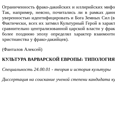
Ограниченность фрако-дакийских и иллирийских мифол
Так, например, неясно, почитались ли в рамках дан
уверенностью идентифицировать и Бога Земных Сил (в
Фактически, всех их затмил Культурный Герой в харак
сравнительно централизованной царской власти у фрако
более позднюю эпоху определял характер взаимоот
христианства у фрако-дакийцев).
(Фанталов Алексей)
КУЛЬТУРА ВАРВАРСКОЙ ЕВРОПЫ: ТИПОЛОГИ
Специальность 24.00.01 - теория и история культуры
Диссертация на соискание ученой степени кандидата к