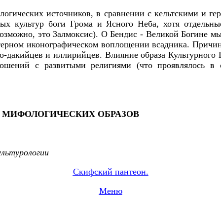
огических источников, в сравнении с кельтскими и ге
ных культур боги Грома и Ясного Неба, хотя отдельны
озможно, это Залмоксис). О Бендис - Великой Богине м
терном иконографическом воплощении всадника. Причин
-дакийцев и иллирийцев. Влияние образа Культурного Г
ношений с развитыми религиями (что проявлялось в 
Я МИФОЛОГИЧЕСКИХ ОБРАЗОВ
ультурологии
Скифский пантеон.
Меню